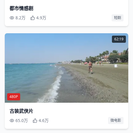
都市情感剧
8.2万
4.9万
短剧
62:19
480P
古装武侠片
65.0万
4.6万
微电影