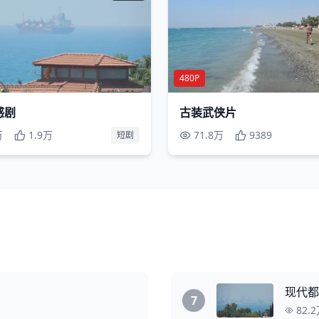
480P
感剧
古装武侠片
万
1.9万
71.8万
9389
短剧
现代都
7
82.