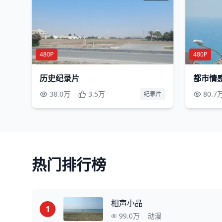
480P
480P
历史纪录片
都市情
38.0万
3.5万
80.7
纪录片
热门排行榜
相声小品
1
99.0万
动漫