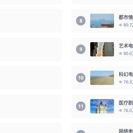
都市情
8
80.
艺术电
9
80.
科幻电
10
76.
医疗剧
11
76.
网络电